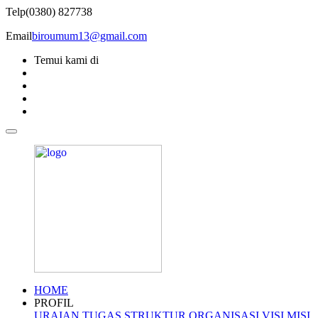
Telp
(0380) 827738
Email
biroumum13@gmail.com
Temui kami di
HOME
PROFIL
URAIAN TUGAS
STRUKTUR ORGANISASI
VISI MISI